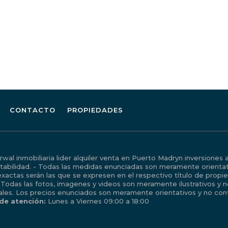
CONTACTO
PROPIEDADES
al inmobiliaria lider alquiler venta en Puerto Madryn inversiones 
tabilidad. - Todas las medidas enunciadas son meramente orientati
xactas serán las que se expresen en el respectivo título de prop
 Todas las fotos, imagenes y videos son meramente ilustrativos y 
ales. Los precios enunciados son meramente orientativos y no cont
 de atención:
Lunes a Viernes 09:00 a 18:00