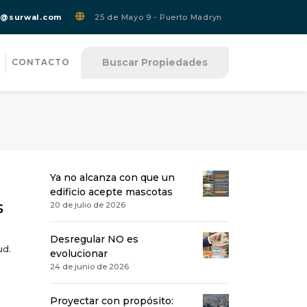
s@surwal.com
25 de Mayo 9 - Puerto Madryn
Buscar Propiedades
CONTACTO
Ya no alcanza con que un
edificio acepte mascotas
s
20 de julio de 2026
Desregular NO es
ud.
evolucionar
24 de junio de 2026
Proyectar con propósito: