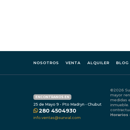
NOSOTROS
VENTA
ALQUILER
BLOG
©2026 Surw
mayor ren
ENCONTRANOS EN
medidas e
25 de Mayo 9 - Pto Madryn - Chubut
inmueble.
contractu
280 4504930
Horarios
info.ventas@surwal.com