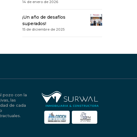
14 de enero de 2026
¡Un año de desafíos
superados!
15 de diciembre de 2025
al pozo con la
vas, las
iedad de cada
no
ractuales.