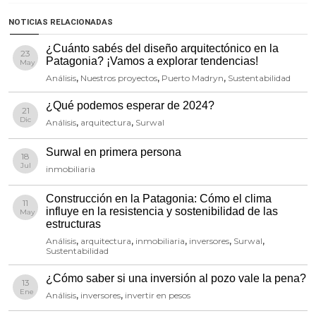
NOTICIAS RELACIONADAS
¿Cuánto sabés del diseño arquitectónico en la
23
Patagonia? ¡Vamos a explorar tendencias!
May
Análisis
,
Nuestros proyectos
,
Puerto Madryn
,
Sustentabilidad
¿Qué podemos esperar de 2024?
21
Dic
Análisis
,
arquitectura
,
Surwal
Surwal en primera persona
18
Jul
inmobiliaria
Construcción en la Patagonia: Cómo el clima
11
influye en la resistencia y sostenibilidad de las
May
estructuras
Análisis
,
arquitectura
,
inmobiliaria
,
inversores
,
Surwal
,
Sustentabilidad
¿Cómo saber si una inversión al pozo vale la pena?
13
Ene
Análisis
,
inversores
,
invertir en pesos