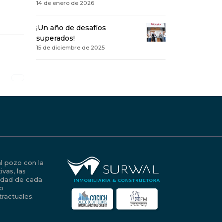
14 de enero de 2026
¡Un año de desafíos
superados!
15 de diciembre de 2025
al pozo con la
vas, las
iedad de cada
no
ractuales.