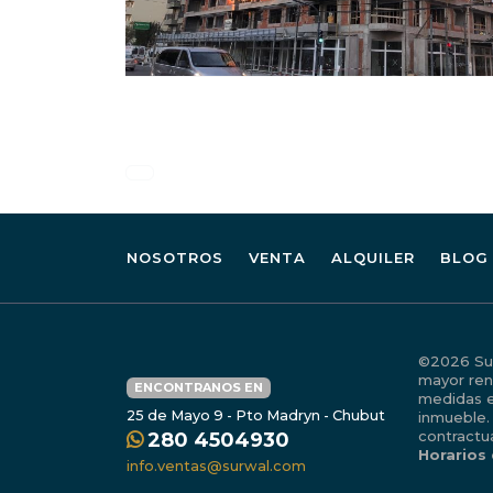
NOSOTROS
VENTA
ALQUILER
BLOG
©2026 Surw
mayor ren
ENCONTRANOS EN
medidas e
25 de Mayo 9 - Pto Madryn - Chubut
inmueble.
contractu
280 4504930
Horarios
info.ventas@surwal.com