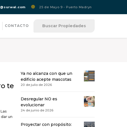
s@surwal.com
25 de Mayo 9 - Puerto Madryn
Buscar Propiedades
CONTACTO
Ya no alcanza con que un
edificio acepte mascotas
ro te
20 de julio de 2026
Desregular NO es
evolucionar
24 de junio de 2026
 Las
 dar un
Proyectar con propósito: