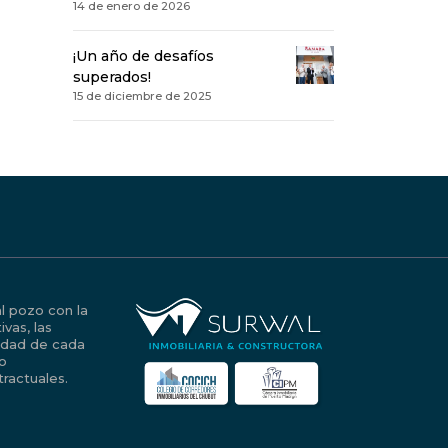
14 de enero de 2026
¡Un año de desafíos
superados!
15 de diciembre de 2025
al pozo con la
vas, las
iedad de cada
no
ractuales.