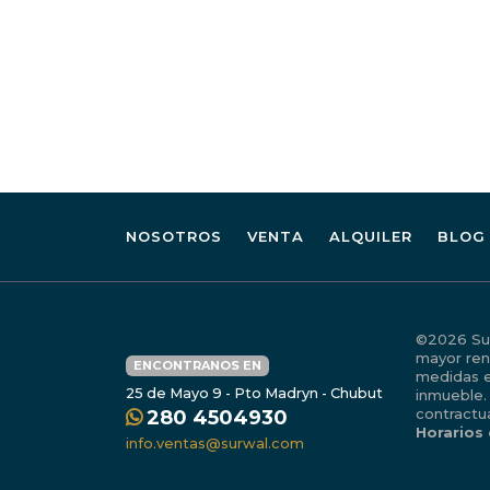
NOSOTROS
VENTA
ALQUILER
BLOG
©2026 Surw
mayor ren
ENCONTRANOS EN
medidas e
25 de Mayo 9 - Pto Madryn - Chubut
inmueble.
contractu
280 4504930
Horarios
info.ventas@surwal.com