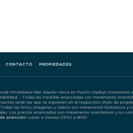
CONTACTO
PROPIEDADES
al inmobiliaria lider alquiler venta en Puerto Madryn inversiones 
tabilidad. - Todas las medidas enunciadas son meramente orientati
xactas serán las que se expresen en el respectivo título de prop
 Todas las fotos, imagenes y videos son meramente ilustrativos y 
ales. Los precios enunciados son meramente orientativos y no cont
 de atención:
Lunes a Viernes 09:00 a 18:00