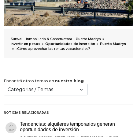
Surwal – Inmobiliaria & Constructora – Puerto Madryn
»
invertir en pesos
»
Oportunidades de Inversión
»
Puerto Madryn
»
¿Cómo aprovechar las rentas vacacionales?
Encontrá otros temas en
nuestro blog
NOTICIAS RELACIONADAS
Tendencias: alquileres temporarios generan
27
oportunidades de inversión
Jun
Alquileres
,
Análisis
,
inmobiliaria
,
Puerto Madryn
,
Surwal