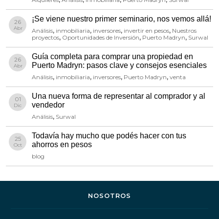
¡Se viene nuestro primer seminario, nos vemos allá!
26
Abr
Análisis
,
inmobiliaria
,
inversores
,
invertir en pesos
,
Nuestros
proyectos
,
Oportunidades de Inversión
,
Puerto Madryn
,
Surwal
Guía completa para comprar una propiedad en
26
Puerto Madryn: pasos clave y consejos esenciales
Abr
Análisis
,
inmobiliaria
,
inversores
,
Puerto Madryn
,
venta
Una nueva forma de representar al comprador y al
01
vendedor
Dic
Análisis
,
Surwal
Todavía hay mucho que podés hacer con tus
25
ahorros en pesos
Oct
blog
NOSOTROS