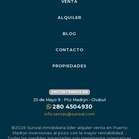
VENTA
ALQUILER
BLOG
CONTACTO
PROPIEDADES
ENCONTRANOS EN
25 de Mayo 9 - Pto Madryn - Chubut
280 4504930
info.ventas@surwal.com
©2026 Surwal inmobiliaria lider alquiler venta en Puerto
Madryn inversiones al pozo con la mayor rentabilidad. -
Todas las medidas enunciadas son meramente orientativas,