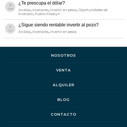
¿Te preocupa el dólar?
16
Sep
Análisis
,
inversores
,
invertir en pesos
,
Oportunidades de
Inversión
,
Puerto Madryn
¿Sigue siendo rentable invertir al pozo?
11
Jul
Análisis
,
inversores
,
invertir en pesos
NOSOTROS
VENTA
ALQUILER
BLOG
CONTACTO