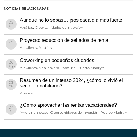
NOTICIAS RELACIONADAS
Aunque no lo sepas… ¡sos cada día más fuerte!
02
Abr
Análisis
,
Oportunidades de Inversión
Proyecto: reducción de sellados de renta
20
Mar
Alquileres
,
Análisis
Coworking en pequeñas ciudades
26
Ago
Alquileres
,
Análisis
,
arquitectura
,
Puerto Madryn
Resumen de un intenso 2024, ¿cómo lo vivió el
03
sector inmobiliario?
Dic
Análisis
¿Cómo aprovechar las rentas vacacionales?
04
Oct
invertir en pesos
,
Oportunidades de Inversión
,
Puerto Madryn