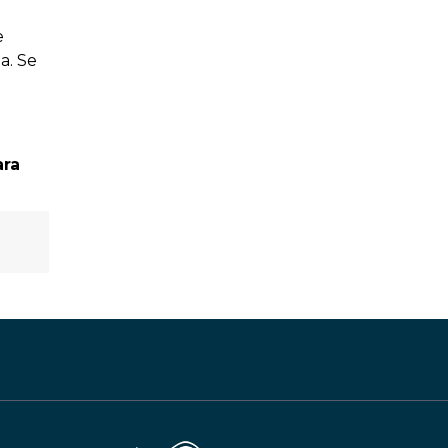
e
a. Se
ara