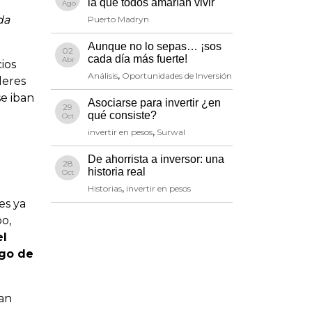
la que todos amarían vivir
Ago
da
Puerto Madryn
Aunque no lo sepas… ¡sos
02
cada día más fuerte!
Abr
ios
Análisis
,
Oportunidades de Inversión
leres
e iban
Asociarse para invertir ¿en
29
qué consiste?
Oct
invertir en pesos
,
Surwal
De ahorrista a inversor: una
28
historia real
Oct
Historias
,
invertir en pesos
es ya
o,
el
ago de
tan