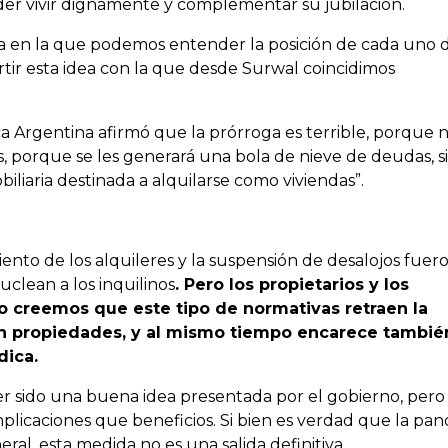
der vivir dignamente y complementar su jubilación.
 en la que podemos entender la posición de cada uno d
ir esta idea con la que desde Surwal coincidimos
a Argentina afirmó que la prórroga es terrible, porque n
s, porque se les generará una bola de nieve de deudas, s
liaria destinada a alquilarse como viviendas”.
nto de los alquileres y la suspensión de desalojos fuer
nuclean a los inquilinos
. Pero los propietarios y los
o creemos que este tipo de normativas retraen la
 en propiedades, y al mismo tiempo encarece tambié
dica.
r sido una buena idea presentada por el gobierno, pero
plicaciones que beneficios. Si bien es verdad que la pa
ral, esta medida no es una salida definitiva.