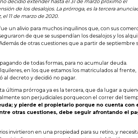
rno decidió extender hasta el 31 de marzo próximo el
nsión de los desalojos. La prórroga, es la tercera anuncia
 el 11 de marzo de 2020.
ue un alivio para muchos inquilinos que, con sus comerc
seguraron de que se suspendían los desalojos y los alqui
demás de otras cuestiones que a partir de septiembre s
 pagando de todas formas, para no acumular deuda.
uileres, en los que estamos los matriculados al frente,
 al decreto y decidió no pagar.
a última prórroga ya es la tercera, que da lugar a quien
almente son perjudiciales porquecon el correr del tiemp
euda; y pierde el propietario porque no cuenta con 
 entre otras cuestiones, debe seguir afrontando el p
 invirtieron en una propiedad para su retiro, y necesi