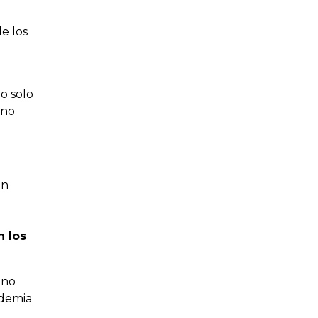
e los
o solo
ino
on
n los
 no
ndemia