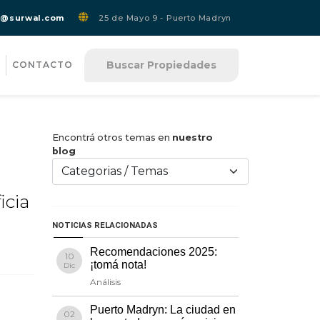
s@surwal.com
25 de Mayo 9 - Puerto Madryn
Buscar Propiedades
CONTACTO
Encontrá otros temas en
nuestro
blog
icia
NOTICIAS RELACIONADAS
Recomendaciones 2025:
10
¡tomá nota!
Dic
Análisis
Puerto Madryn: La ciudad en
02